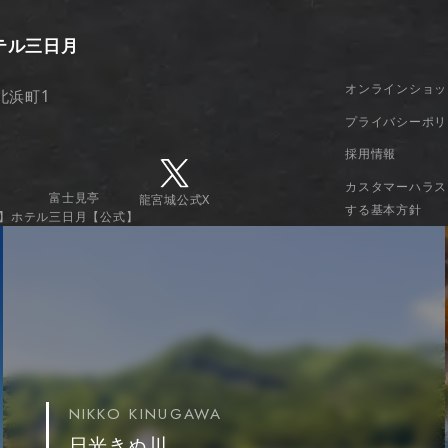
テル三日月
オンラインショッ
北浜町1
プライバシーポリ
採用情報
カスタマーハラス
富士見亭
龍宮城公式X
する基本方針
】
ホテル三日月
【公式】
NIKKO KINUGAWA
日光きぬ川