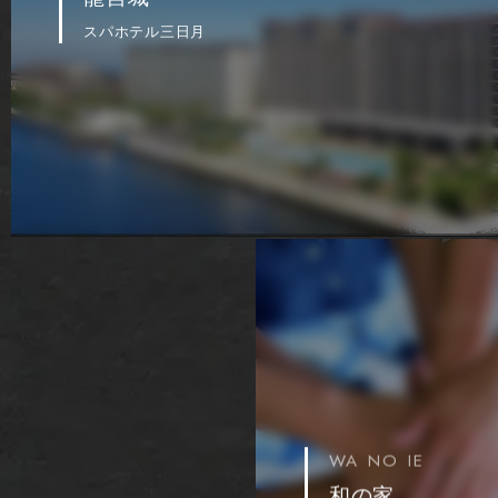
スパホテル三日月
WA NO IE
和の家