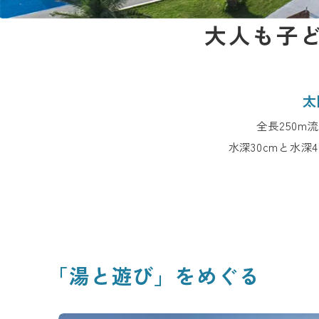
大人も子
太
全長250
水深30cmと水
「湯と遊び」をめぐる