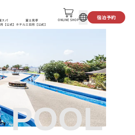
龍宮城公式X
宿泊予約
ONLINE SHOP
城スパ
富士見亭
日月
【公式】
ホテル三日月
【公式】
 POOL