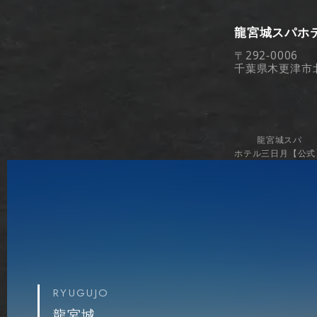
龍宮城スパホ
〒292-0006
千葉県木更津市
龍宮城スパ
ホテル三日月
【公式
RYUGUJO
龍宮城