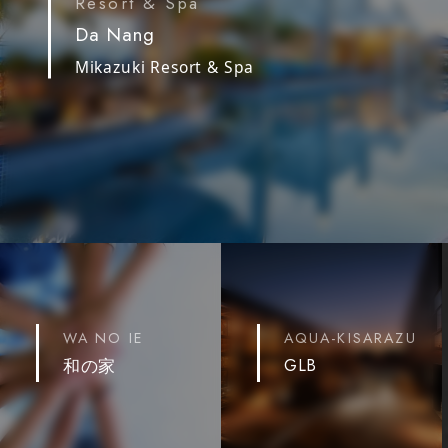
Resort & Spa
Da Nang
Mikazuki Resort & Spa
WA NO IE
AQUA-KISARAZU
GLB
和の家