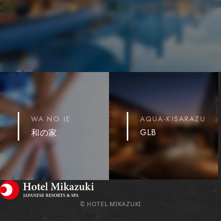
WA NO IE
AQUA-KISARAZU
GLB
和の家
© HOTEL MIKAZUKI