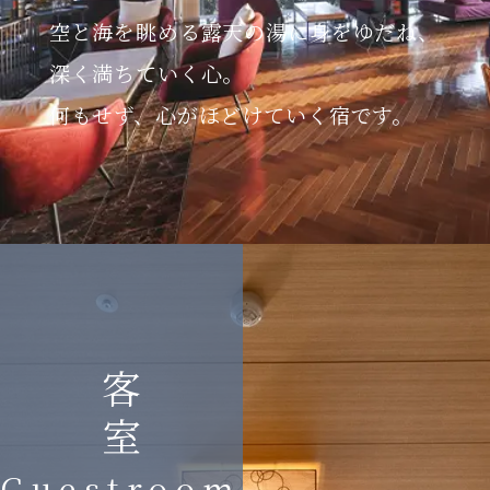
空と海を眺める露天の湯に身をゆだね、
深く満ちていく心。
何もせず、心がほどけていく宿です。
客室
Guestroom