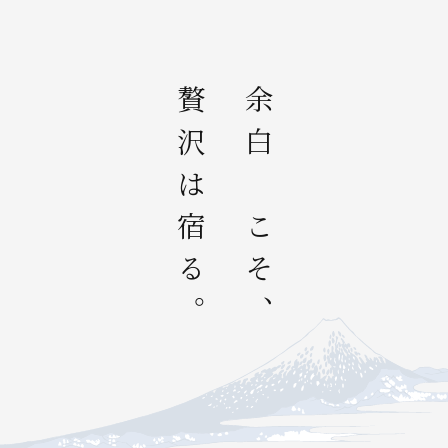
贅沢は宿る。
余白にこそ、