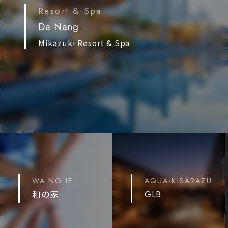
Resort & Spa
Da Nang
Mikazuki Resort & Spa
WA NO IE
AQUA-KISARAZU
和の家
GLB