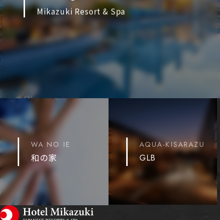
Mikazuki Resort & Spa
WA NO IE
AQUA-KISARAZU
和の家
GLB