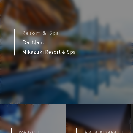
Resort & Spa
Da Nang
Mikazuki Resort & Spa
WA NO IE
AQUA-KISARAZU