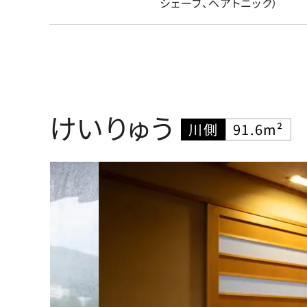
シェーブ、ヘアトニック）
けいりゅう
川側
91.6m²