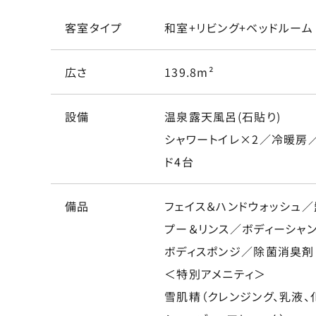
客室タイプ
和室+リビング+ベッドルーム
広さ
139.8m²
設備
温泉露天風呂(石貼り)
シャワートイレ×2／冷暖房
ド4台
備品
フェイス＆ハンドウォッシュ
プー＆リンス／ボディーシャン
ボディスポンジ／除菌消臭剤
＜特別アメニティ＞
雪肌精（クレンジング、乳液、化粧