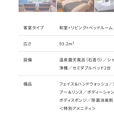
客室タイプ
和室+リビング+ベッドルーム
広さ
93.2m²
設備
温泉露天風呂（石造り）／シ
浄機／セミダブルベッド2台
備品
フェイス＆ハンドウォッシュ
プー＆リンス／ボディーシャン
ボディスポンジ／除菌消臭剤
＜特別アメニティ＞