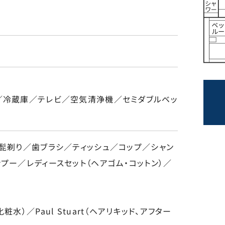
／冷蔵庫／テレビ／空気清浄機／セミダブルベッ
／髭剃り／歯ブラシ／ティッシュ／コップ／シャン
プー／レディースセット（ヘアゴム・コットン）／
水）／Paul Stuart（ヘアリキッド、アフター