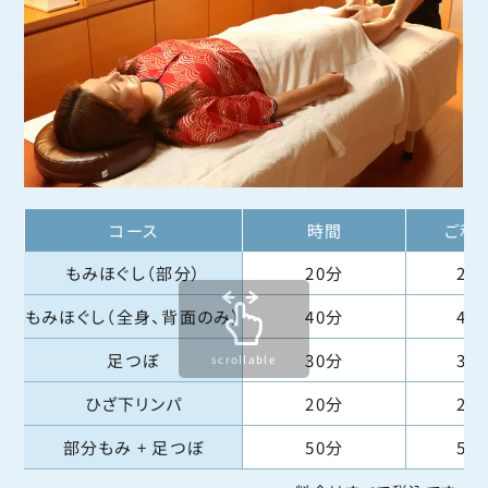
コース
時間
ご利
もみほぐし（部分）
20分
2,2
もみほぐし（全身、背面のみ）
40分
4,4
足つぼ
30分
3,3
scrollable
ひざ下リンパ
20分
2,2
部分もみ + 足つぼ
50分
5,5