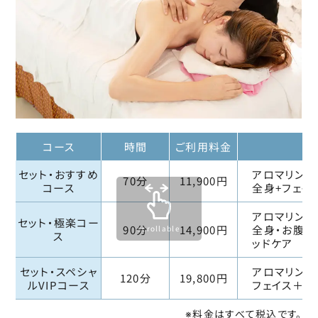
コース
時間
ご利用料金
セット・おすすめ
アロマリンパ
70分
11,900円
コース
全身+フェイ
アロマリンパ
セット・極楽コー
90分
14,900円
全身・お腹・
scrollable
ス
ッドケア
セット・スペシャ
アロマリンパ
120分
19,800円
ルVIPコース
フェイス＋ハ
※料金はすべて税込です。