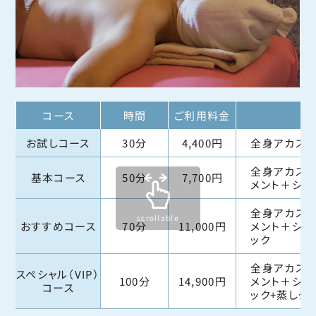
コース
時間
ご利用料金
お試しコース
30分
4,400円
全身アカスリ
全身アカスリ
基本コース
50分
7,700円
メント＋シャ
全身アカスリ
scrollable
おすすめコース
70分
11,000円
メント＋シャ
ック
全身アカスリ
スペシャル（VIP）
100分
14,900円
メント＋シャ
コース
ック+蒸しタ