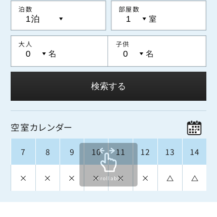
泊数
部屋数
室
大人
子供
名
名
検索する
空室カレンダー
空
7
8
9
10
11
12
13
14
×
×
×
×
×
×
△
△
scrollable